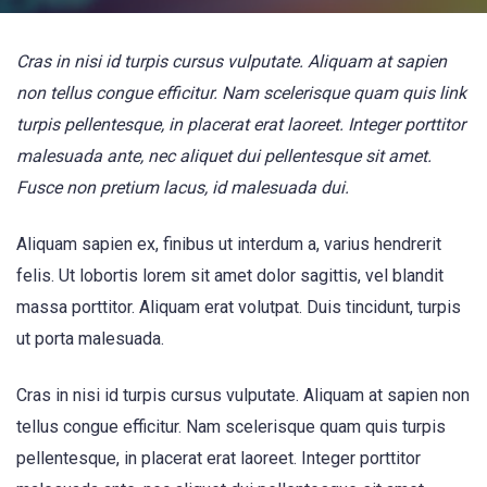
Cras in nisi id turpis cursus vulputate. Aliquam at sapien
non tellus congue efficitur. Nam scelerisque quam quis link
turpis pellentesque, in placerat erat laoreet. Integer porttitor
malesuada ante, nec aliquet dui pellentesque sit amet.
Fusce non pretium lacus, id malesuada dui.
Aliquam sapien ex, finibus ut interdum a, varius hendrerit
felis. Ut lobortis lorem sit amet dolor sagittis, vel blandit
massa porttitor. Aliquam erat volutpat. Duis tincidunt, turpis
ut porta malesuada.
Cras in nisi id turpis cursus vulputate. Aliquam at sapien non
tellus congue efficitur. Nam scelerisque quam quis turpis
pellentesque, in placerat erat laoreet. Integer porttitor