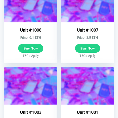
Unit #1008
Unit #1007
Price:
0.1 ETH
Price:
3.5 ETH
Buy Now
Buy Now
T&Cs Apply
T&Cs Apply
Unit #1003
Unit #1001