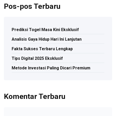
Pos-pos Terbaru
Prediksi Togel Masa Kini Eksklusif
Analisis Gaya Hidup Hari Ini Lanjutan
Fakta Sukses Terbaru Lengkap
Tips Digital 2025 Eksklusif
Metode Investasi Paling Dicari Premium
Komentar Terbaru