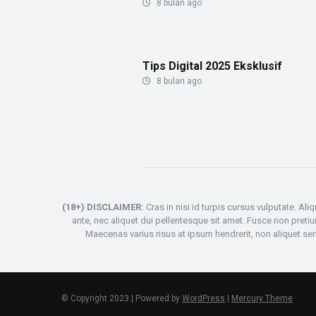
8 bulan ago
Tips Digital 2025 Eksklusif
8 bulan ago
(18+) DISCLAIMER:
Cras in nisi id turpis cursus vulputate. Al
ante, nec aliquet dui pellentesque sit amet. Fusce non pret
Maecenas varius risus at ipsum hendrerit, non aliquet sem 
© Copyright 2023 | Powered by
WordPress
|
Mercury Theme