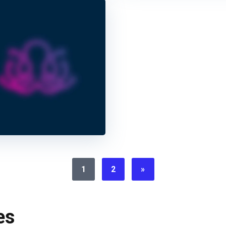
1
2
»
es