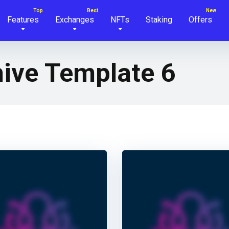
Features
Exchanges
NFTs
Staking
Offers
ive Template 6