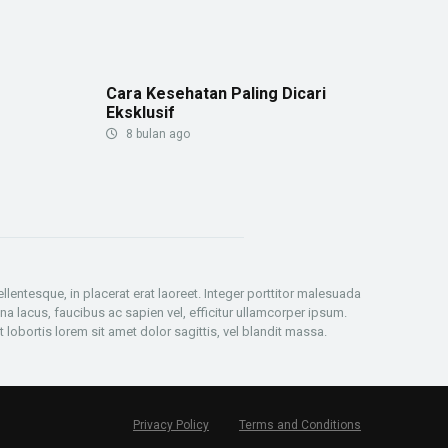
Cara Kesehatan Paling Dicari
Eksklusif
8 bulan ago
llentesque, in placerat erat laoreet. Integer porttitor malesuada
 lacus, faucibus ac sapien vel, efficitur ullamcorper ipsum.
 lobortis lorem sit amet dolor sagittis, vel blandit massa.
Privacy Policy
Terms and Conditions