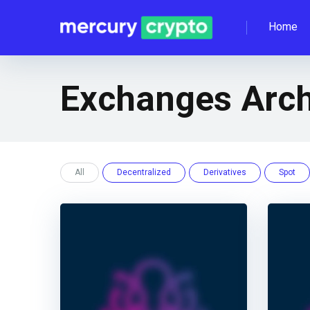
Home
Exchanges Arch
All
Decentralized
Derivatives
Spot