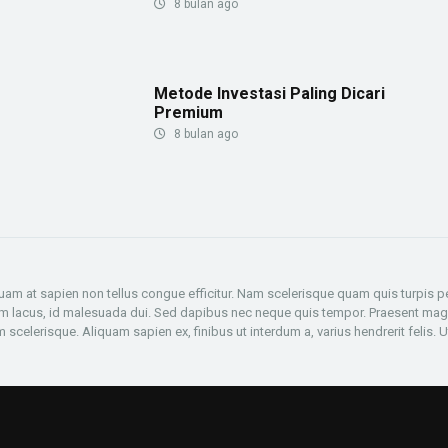
8 bulan ago
Metode Investasi Paling Dicari
Premium
8 bulan ago
iquam at sapien non tellus congue efficitur. Nam scelerisque quam quis turpis pe
ium lacus, id malesuada dui. Sed dapibus nec neque quis tempor. Praesent magna
scelerisque. Aliquam sapien ex, finibus ut interdum a, varius hendrerit felis. Ut